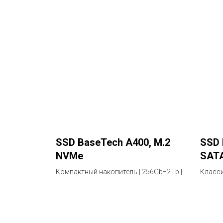
SSD BaseTech A400, M.2
SSD 
NVMe
SAT
Компактный накопитель | 256Gb−2Tb |
Класси
Гарантия 3 года
Гарант