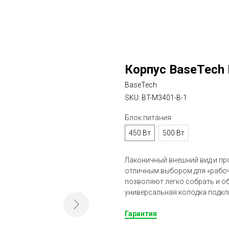
Корпус BaseTech
BaseTech
SKU:
BT-M3401-B-1
Блок питания
450 Вт
500 Вт
Лаконичный внешний вид и пр
отличным выбором для «рабоч
позволяют легко собрать и о
универсальная колодка подк
Гарантия