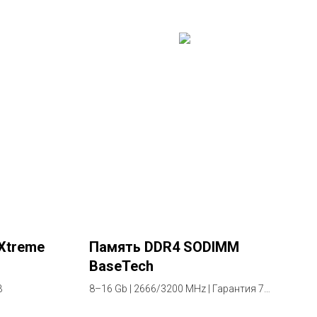
Xtreme
Память DDR4 SODIMM
BaseTech
B
8–16 Gb | 2666/3200 MHz | Гарантия 7
лет