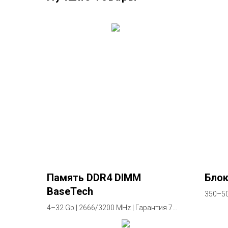
Память DDR4 DIMM
Блок
BaseTech
350–50
2 года
4–32 Gb | 2666/3200 MHz | Гарантия 7
лет