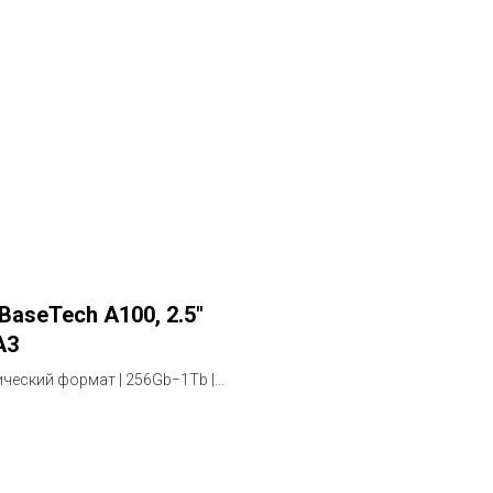
BaseTech A100, 2.5"
A3
ческий формат | 256Gb−1Tb |
ия 2 года