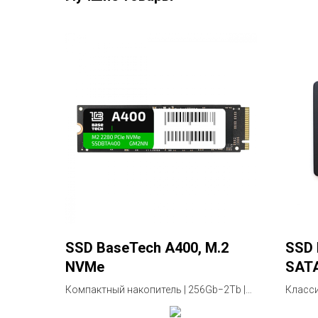
SSD BaseTech A400, M.2
SSD 
NVMe
SAT
Компактный накопитель | 256Gb−2Tb |
Класси
Гарантия 3 года
Гарант