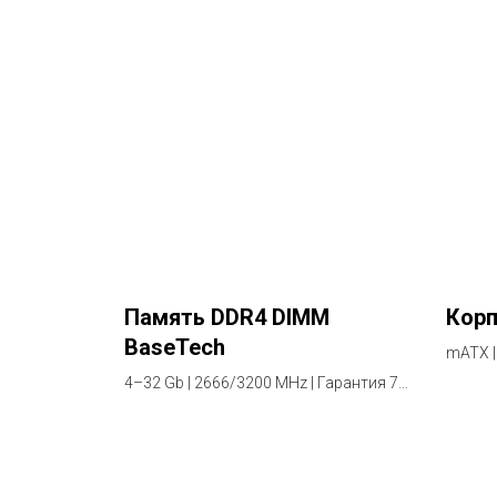
Память DDR4 DIMM
Корп
BaseTech
mATX |
4–32 Gb | 2666/3200 MHz | Гарантия 7
лет