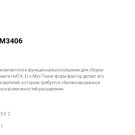
 M3406
 компактное и функциональное решение для сборки
ата mATX. Его Mini-Tower форм-фактор делает его
ователей, которым требуется сбалансированное
ра и возможностей расширения.
.0: 2
 1