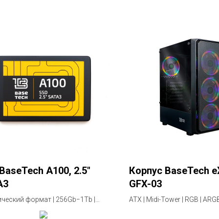
BaseTech A100, 2.5"
Корпус BaseTech e
A3
GFX-03
ческий формат | 256Gb−1Tb |
ATX | Midi-Tower | RGB | ARG
ия 2 года