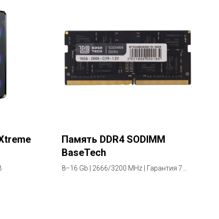
Xtreme
Память DDR4 SODIMM
BaseTech
B
8–16 Gb | 2666/3200 MHz | Гарантия 7
лет