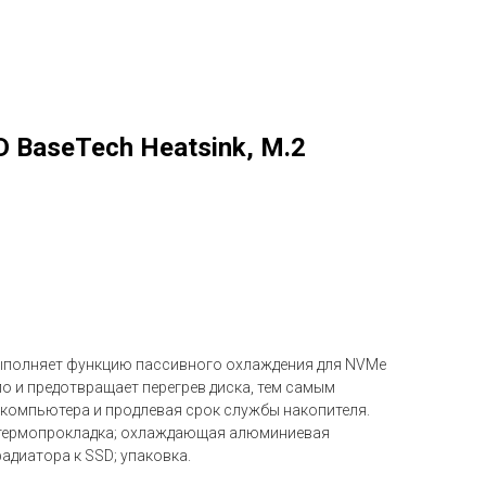
 BaseTech Heatsink, M.2
выполняет функцию пассивного охлаждения для NVMe
о и предотвращает перегрев диска, тем самым
компьютера и продлевая срок службы накопителя.
; термопрокладка; охлаждающая алюминиевая
радиатора к SSD; упаковка.