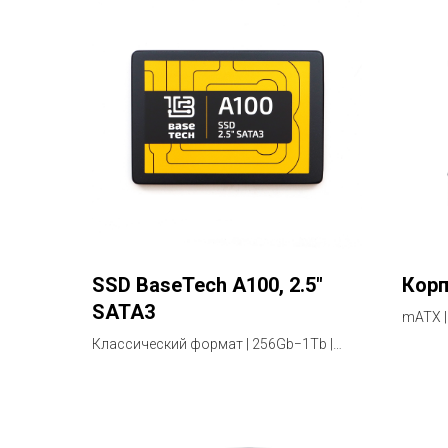
SSD BaseTech A100, 2.5"
Корп
SATA3
mATX |
Классический формат | 256Gb−1Tb |
Гарантия 2 года